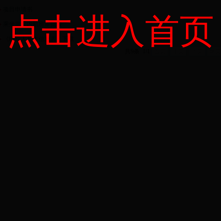
项目申请书
点击进入首页
乘坐非国内航班审批表
《纳税人基本信息表》下载
共9条 1/1
首页
上页
下页
尾页