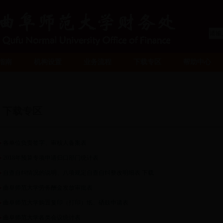
指南
机构设置
业务流程
下载专区
帮助中心
下载专区
各单位负责签字、审核人备案表
2018年预算专项申请归口部门统计表
自查自纠情况的说明、八项规定自查自纠整改明细表 下载
曲阜师范大学劳务酬金发放审批表
曲阜师范大学购置复印（打印）纸、硒鼓申请表
曲阜师范大学各类会议统计表