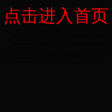
联系电话：
0537-4456326
点击进入首页
@163.com
E-MAIL：qfnucwc
岗位职责：
一、严格遵守各项财会法规，熟悉学校的规章制度，遵守职业道德，热爱本职工
二、坚持原则，按政策办事，严格掌握各部门各项经费计划指标和科研课题经费
字支付。坚决抵制违纪收支，并及时向领导汇报。
三、正确使用会计科目、编制记账凭证，做好原始凭证及记账凭证的审核工作，
续齐全，发现错误及时更正。
四、及时稽核记账凭证，做好稽核记录，发现问题及时提出，叫责任人予以更正
五、加强政治和业务学习，提高工作人员素质，改进服务水平。
六、与其他科室搞好关系，积极支持它们的工作，完成领导交办的其他工作。