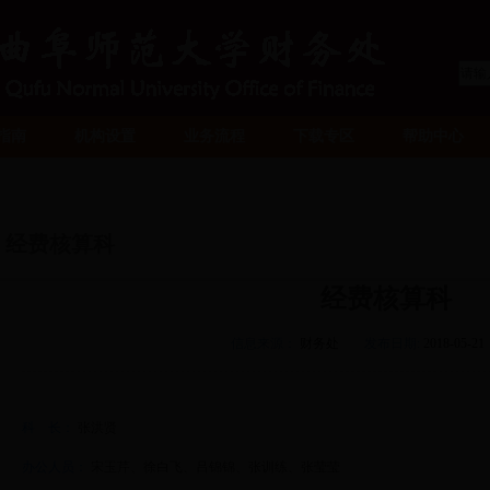
指南
机构设置
业务流程
下载专区
帮助中心
经费核算科
经费核算科
信息来源：
财务处
发布日期:
2018-05-21
科 长：
张洪贤
办公人员：
宋玉芹、徐白飞、吕锦锦、张训练、张莹莹