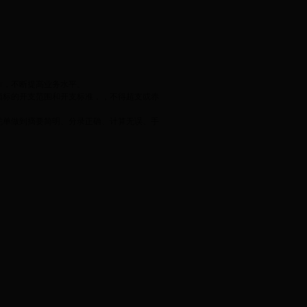
作，不断提高业务水平。
指标的开支范围和开支标准，，不得超支或赤
凭单做到摘要简明、分录正确、计算无误、手
。