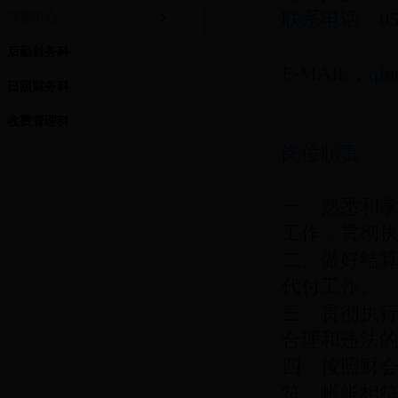
联系电话：
0
结算中心
后勤财务科
E-MAIL：qfn
日照财务科
收费管理科
岗位职责：
一、熟悉和
工作，贯彻
二、做好结
代付工作。
三、贯彻执
合理和违法
四、按照财
符、帐帐相