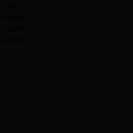
结算中心
副处长办公室
处长办公室
后勤财务科
收费管理科
日照财务科
收费管理科