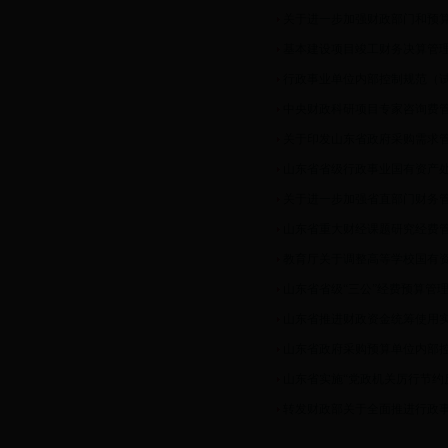
关于进一步加强财政部门和预
基本建设项目竣工财务决算管
行政事业单位内部控制规范（
中央财政科研项目专家咨询费
关于印发山东省政府采购需求
山东省省级行政事业国有资产
关于进一步加强省直部门财务管理
山东省重大财经课题研究经费
教育厅关于调整高等学校国有
山东省省级“三公”经费预算管
山东省推进财政资金统筹使用
山东省政府采购预算单位内部
山东省实施“党政机关厉行节约
转发财政部关于全面推进行政