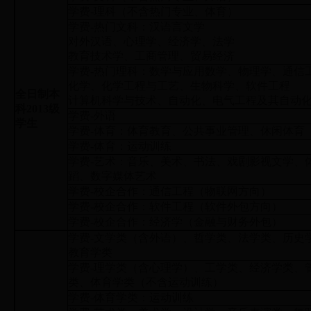
学费-理科（不含热门专业、体育）
学费-热门文科：汉语言文学
对外汉语、心理学、经济学、法学
教育技术学、工商管理、贸易经济
学费-热门理科：数学与应用数学、物理学、通信
化学、化学工程与工艺、生物科学、软件工程
全日制本
计算机科学与技术、自动化、电气工程及其自动
科2013级
学费-外语
学生
学费-体育：体育教育、公共事业管理、休闲体育
学费-体育：运动训练
学费-艺术：音乐、美术、书法、戏剧影视文学、
蹈、数字媒体艺术
学费-校企合作：通信工程（物联网方向）
学费-校企合作：软件工程（软件外包方向）
学费-校企合作：经济学（金融与财务外包）
学费-文学类（含外语）、哲学类、法学类、历史
教育学类
学费-理学类（含心理学）、工学类、经济学类、
类、体育学类（不含运动训练）
学费-体育学类：运动训练