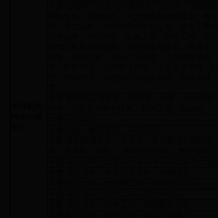
学费-心理学、信息与计算科学、统计学、应用统
材料化学、生物技术、人文地理与城乡规划、电
程、通信工程、光电信息科学与工程、化学工程
应用化学、环境科学、生物工程、网络工程、印
电气工程及其自动化、测控技术与仪器、经济学
计学、金融工程、文化产业管理、人力资源管理
理、财务管理、公共事业管理、土地资源管理、
理、旅游管理、信息管理与信息系统、物流管理
育
学费-数学与应用数学、物理学、化学、生物科学
全日制本
科学、计算机科学与技术、软件工程、自动化
科2016级
学费-运动训练
学生
学费-动画、舞蹈表演、环境设计
学费-戏剧影视文学、音乐学、音乐表演、舞蹈学
学、美术学、绘画 、视觉传达设计、数字媒体艺
学费-校企合作：信息与计算科学（云计算与大数
学费-校企合作：电子信息工程（智能电子）
学费-校企合作：物联网工程（移动嵌入式）
学费-校企合作：软件工程（软件外包）
学费-校企合作：软件工程（智能数据工程）
学费-校企合作：软件工程（移动互联网）