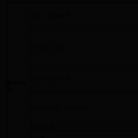
上机、上网服务费
补办证卡工本费
档案查证及翻译费
服务性收
费
信息检索查询、资料复印费
校医院收费