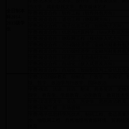
学费-艺术类：美术学、设计学、音乐表演类、舞
书法学、戏剧影视文学、数字媒体艺术
全日制本
学费-校企合作：软件工程（软件外包方向）
科2014-
学费-校企合作：通信工程（物联网方向）
2015级学
学费-校企合作：电子信息工程（智能电子方向）
生
学费-校企合作：信息与计算科学（Java大数据方
学费-校企合作：物联网工程（移动嵌入式方向）
学费-校企合作：2014级经济学（金融与财务外包
学费-校企合作：2015级经济学（金融与财务外包
学费-校企合作：经济学（主办会计方向）
学费-校企合作：自动化（嵌入式开发方向）
学费-校企合作：自动化（智能制造与工业信息化
学费-汉语国际教育、朝鲜语、广告学、新闻学、
版、哲学、政治学与行政学、国际政治
学费-俄语、法语、日语、翻译、商务英语、文物
馆学、教育学、学前教育、小学教育、教育技术
学费-汉语言文学、英语、历史学、思想政治教育
学费-包装工程、市场营销
学费-电子信息科学与技术、制药工程、食品质量
全、物联网工程、自然地理与资源环境、贸易经
体育