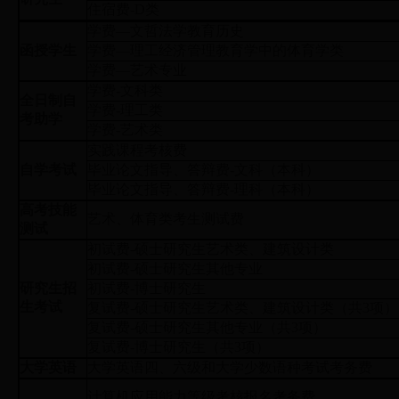
住宿费-D类
学费—文哲法学教育历史
函授学生
学费—理工经济管理教育学中的体育学类
学费—艺术专业
学费-文科类
全日制自
学费-理工类
考助学
学费-艺术类
实践课程考核费
自学考试
毕业论文指导、答辩费-文科（本科）
毕业论文指导、答辩费-理科（本科）
高考技能
艺术、体育类考生测试费
测试
初试费-硕士研究生艺术类、建筑设计类
初试费-硕士研究生其他专业
研究生招
初试费-博士研究生
生考试
复试费-硕士研究生艺术类、建筑设计类（共3项）
复试费-硕士研究生其他专业（共3项）
复试费-博士研究生（共3项）
大学英语
大学英语四、六级和大学少数语种考试考务费
计算机应用能力等级考核报名考务费