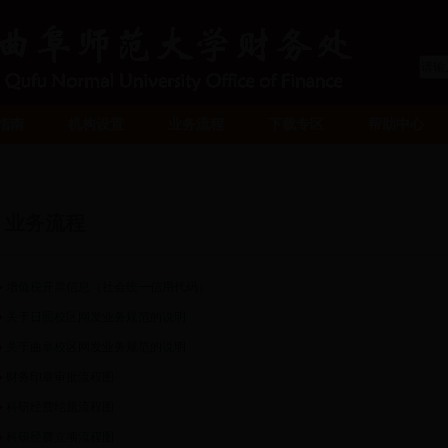
指南
机构设置
业务流程
下载专区
帮助中心
业务流程
增值税开票信息（社会统一信用代码）
关于日照校区网发业务规范的说明
关于曲阜校区网发业务规范的说明
财务印章审批流程图
科研经费结题流程图
科研经费立项流程图