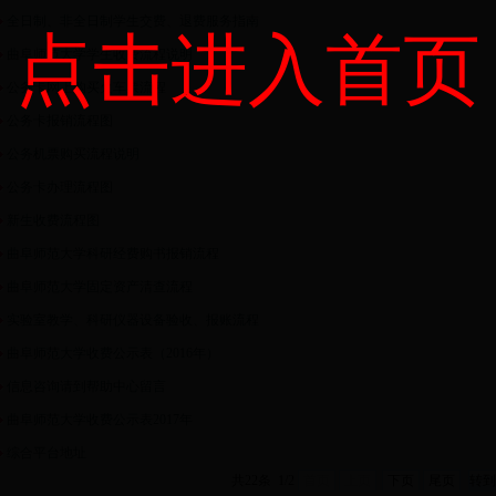
全日制、非全日制学生交费、退费服务指南
点击进入首页
曲阜师范大学学生收费流程说明
公务卡网上购买火车票流程
公务卡报销流程图
公务机票购买流程说明
公务卡办理流程图
新生收费流程图
曲阜师范大学科研经费购书报销流程
曲阜师范大学固定资产清查流程
实验室教学、科研仪器设备验收、报账流程
曲阜师范大学收费公示表（2016年）
信息咨询请到帮助中心留言
曲阜师范大学收费公示表2017年
综合平台地址
共22条 1/2
首页
上页
下页
尾页