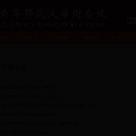
指南
机构设置
业务流程
下载专区
帮助中心
下载专区
各单位负责签字、审核人备案表
2018年预算专项申请归口部门统计表
自查自纠情况的说明、八项规定自查自纠整改明细表 下载
曲阜师范大学劳务酬金发放审批表
曲阜师范大学购置复印（打印）纸、硒鼓申请表
曲阜师范大学各类会议统计表