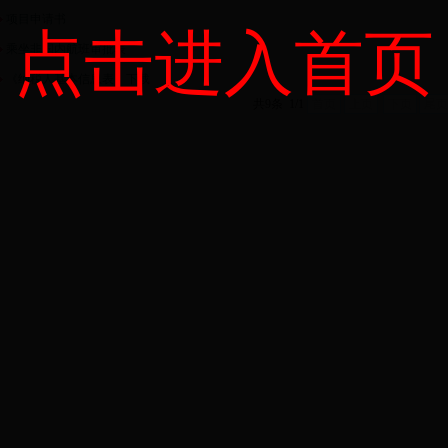
项目申请书
点击进入首页
乘坐非国内航班审批表
《纳税人基本信息表》下载
共9条 1/1
首页
上页
下页
尾页