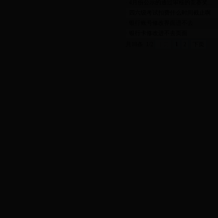
·
4月份公示的通过审核的竞赛奖...
·
四六级考试扣费什么时间截止啊
·
银行账号修改界面进不去
·
银行卡修改进不去页面
共18条
1/2
上页
1
2
下页