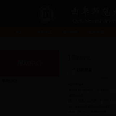
首页
规章制度
服务指南
机构设置
帮助中心
帮助中心
我要发言
标题
帮助中心
·
银行卡修改
·
贫困生自评的网站上学号信息...
·
请问有人吗
·
银行卡修改入口网页打不开呀！？
·
统一批扣时未能按时上交学费...
·
本科、研究生劳务费申报表