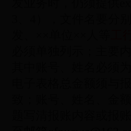
发业务时，仍须提供
ex
3
、
4
），文件名要分别
发、××单位××人等
工
必须单独列示；主要
其中账号、姓名必须
电子表格总金额须与
致；账号、姓名、金
题写清报账内容或报