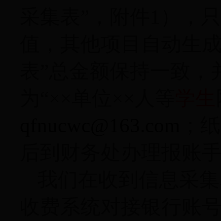
采集表”，附件
1
），只
值，其他项目自动生成
表”总金额保持一致，
为“××单位××人
等
学生
qfnucwc@163.com
；纸
后到财务处办理报账
我们在收到信息采集
收费系统对接银行账