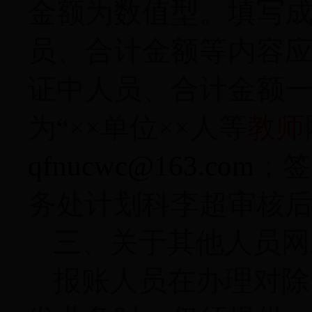
金额为数值型。填写
员、合计金额等内容
证中人员、合计金额
为“××单位××人
等
教师
qfnucwc@163.com
；签
务处计划科李超审核
三、关于其他人员网
报账人员在办理对除