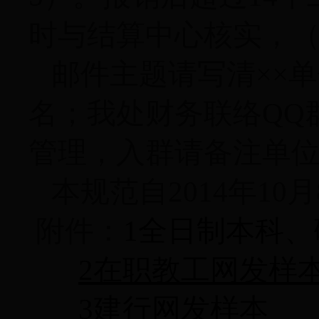
时与结算中心核实，
邮件主题请写清××
名；我处财务联络
QQ
管理，入群请备注单
本规范自
2014
年
10
月
附件：
1全日制本科
2在职教工网发样
3建行网发样本