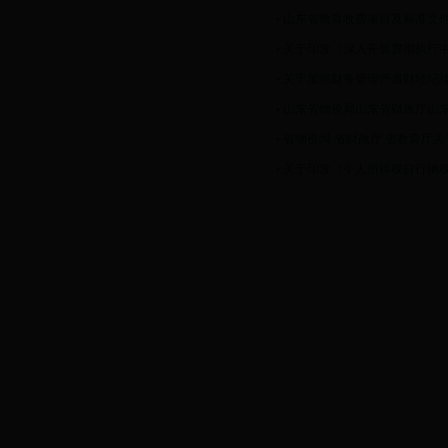
山东省教育收费项目及标准文件目录
关于印发《深入开展贯彻执行中央
关于加强财务管理严肃财经纪
山东省物价局山东省财政厅山东
省物价局 省财政厅 省教育厅关于贯
关于印发《个人所得税自行纳